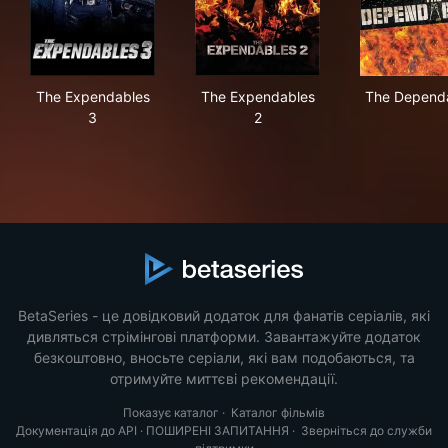
The Expendables 3
The Expendables 2
The
The Expendables
The Expendables
The Depend
3
2
BetaSeries - це довідковий додаток для фанатів серіалів, які
дивляться стрімінгові платформи. Завантажуйте додаток
безкоштовно, вносьте серіали, які вам подобаються, та
отримуйте миттєві рекомендації.
Показує каталог
·
Каталог фільмів
Документація до API
·
ПОШИРЕНІ ЗАПИТАННЯ
·
Зверніться до служби