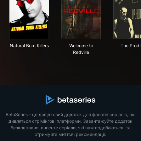
Natural Born Killers
Welcome to Redville
The
Natural Born Killers
Welcome to
The Prodi
Redville
BetaSeries - це довідковий додаток для фанатів серіалів, які
дивляться стрімінгові платформи. Завантажуйте додаток
безкоштовно, вносьте серіали, які вам подобаються, та
отримуйте миттєві рекомендації.