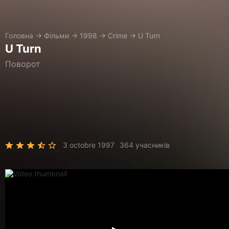
Головна
→
Фільми
→
1998
→
Crime
→
U Turn
U Turn
Поворот
3 octobre 1997
364 учасників