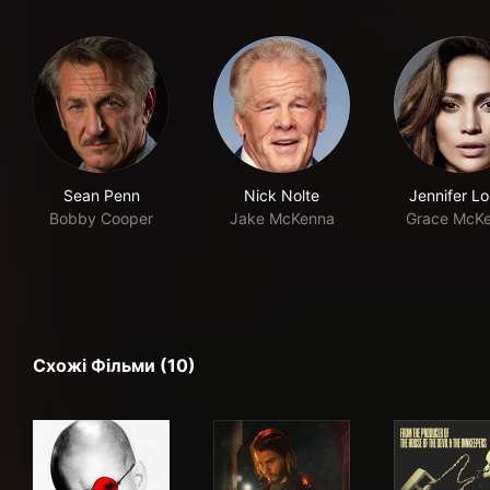
Sean Penn
Nick Nolte
Jennifer L
Bobby Cooper
Jake McKenna
Grace McK
Схожі Фільми (10)