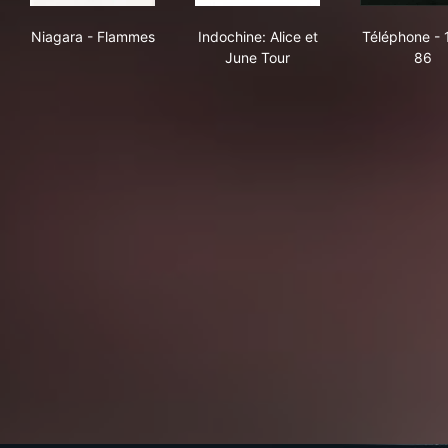
Niagara - Flammes
Indochine: Alice et June Tour
Tél
Niagara - Flammes
Indochine: Alice et
Téléphone - 
June Tour
86