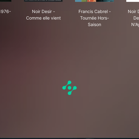
éphone - 1976-86
Noir Desir - Comme elle vient
Francis Cabrel - Tour
1976-
Noir Desir -
Francis Cabrel -
Noir 
Comme elle vient
Tournée Hors-
De
Saison
N'A