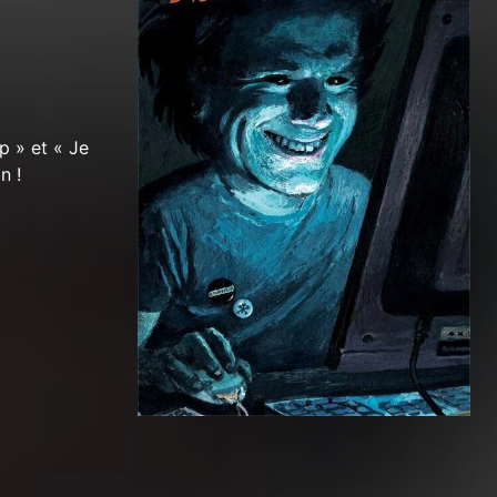
p » et « Je
n !