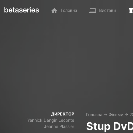
Головна
Вистави
ДИРЕКТОР
Головна
→
Фільми
→
2
Yannick Dangin Leconte
Stup Dv
Jeanne Plassier