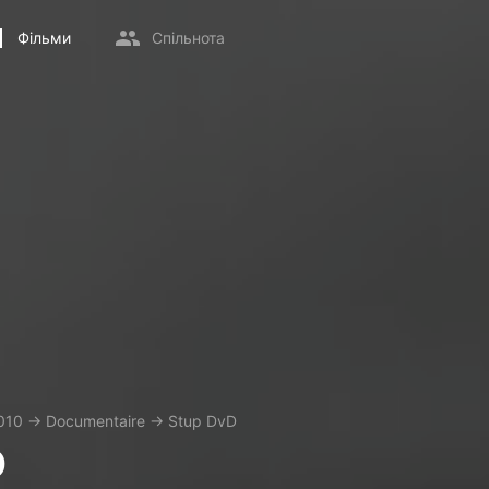
Фільми
Спільнота
010
→
Documentaire
→
Stup DvD
D