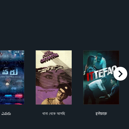
right
ఎవరు
থানা থেকে আসছি
इत्तेफ़ाक़
ఎవరు
থানা থেকে আসছি
इत्तेफ़ाक़