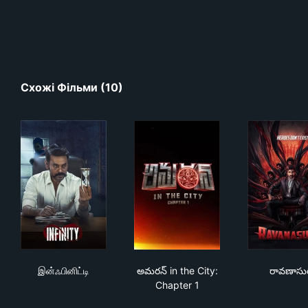
Схожі Фільми (10)
இன்ஃபினிட்டி
అమరన్‌ in the City: Chapter 1
రావ
இன்ஃபினிட்டி
అమరన్‌ in the City:
రావణాసు
Chapter 1