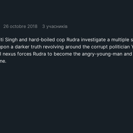
26 octobre 2018
3 учасників
ti Singh and hard-boiled cop Rudra investigate a multiple s
pon a darker truth revolving around the corrupt politician
cal nexus forces Rudra to become the angry-young-man an
ne.