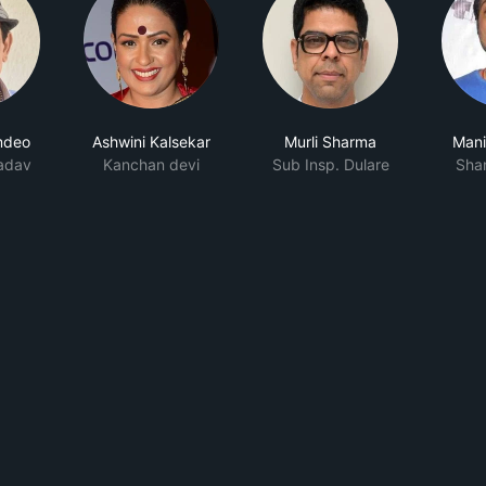
mdeo
Ashwini Kalsekar
Murli Sharma
Mani
Yadav
Kanchan devi
Sub Insp. Dulare
Sha