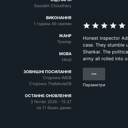
Saurabh Choudhary
ВИКОНАННЯ
1 година 49 хвилин
ЖАНР
Honest inspector Adi
Трилер
case. They stumble u
Shankar. The politi
МОВА
army all rolled into o
Hindi
ЗОВНІШНІ ПОСИЛАННЯ
Сторінка IMDB
Сторінка TheMovieDB
Параметри
ОСТАННЄ ОНОВЛЕННЯ
3 février 2026 - 15:27
на 11 базах даних