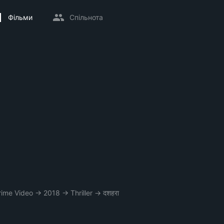
Фільми
Спільнота
rime Video
→
2018
→
Thriller
→
दशहरा