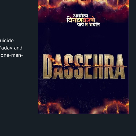
uicide
 Yadav and
d one-man-