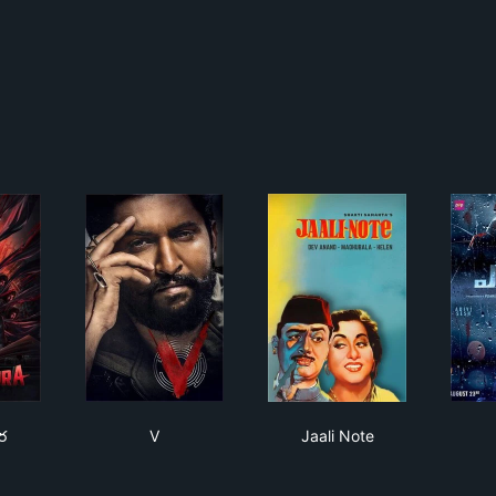
ణాసుర
V
Jaali Note
ర
V
Jaali Note