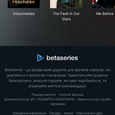
Intouchables
The Fault in Our Stars
Me 
Intouchables
The Fault in Our
Me Before
Stars
BetaSeries - це довідковий додаток для фанатів серіалів, які
дивляться стрімінгові платформи. Завантажуйте додаток
безкоштовно, вносьте серіали, які вам подобаються, та
отримуйте миттєві рекомендації.
Показує каталог
·
Каталог фільмів
Документація до API
·
ПОШИРЕНІ ЗАПИТАННЯ
·
Зверніться до служби
підтримки
Юридична інформація
·
Печиво
·
Умови
·
Персональні дані