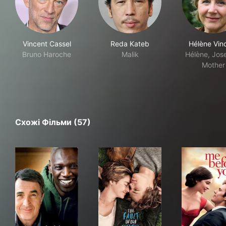
Vincent Cassel
Reda Kateb
Hélène Vin
Bruno Haroche
Malik
Hélène, Jos
Mother
Схожі Фільми (57)