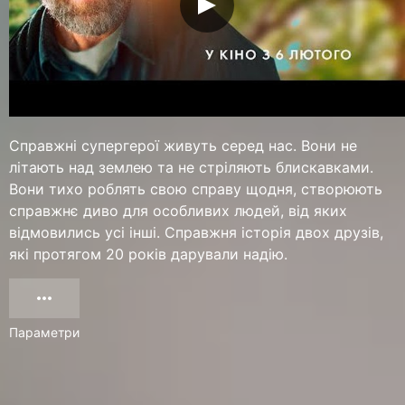
Справжні супергерої живуть серед нас. Вони не
літають над землею та не стріляють блискавками.
Вони тихо роблять свою справу щодня, створюють
справжнє диво для особливих людей, від яких
відмовились усі інші. Справжня історія двох друзів,
які протягом 20 років дарували надію.
Параметри