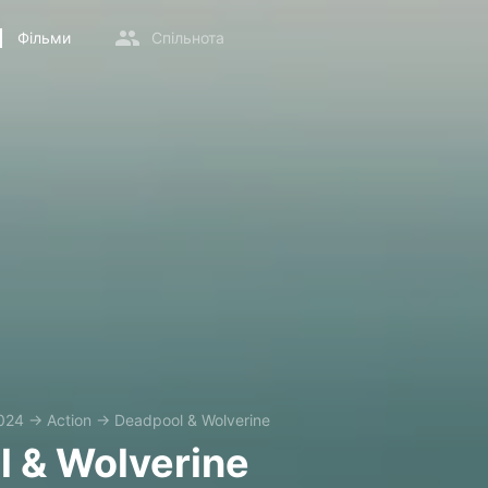
Фільми
Спільнота
024
→
Action
→
Deadpool & Wolverine
 & Wolverine