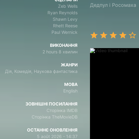
Дедпул і Росомаха
Zeb Wells
Ryan Reynolds
Shawn Levy
Rhett Reese
Paul Wernick
ВИКОНАННЯ
2 hours 8 хвилин
ЖАНРИ
Дія, Комедія, Наукова фантастика
МОВА
English
ЗОВНІШНІ ПОСИЛАННЯ
Сторінка IMDB
Сторінка TheMovieDB
ОСТАННЄ ОНОВЛЕННЯ
5 août 2026 - 14:37