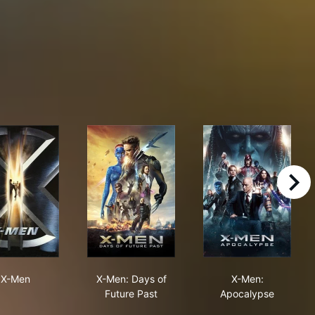
right
Spider-Verse
X-Men
X-Men: Days of Future Past
X-Men: Apocal
X-Men
X-Men: Days of
X-Men:
Future Past
Apocalypse