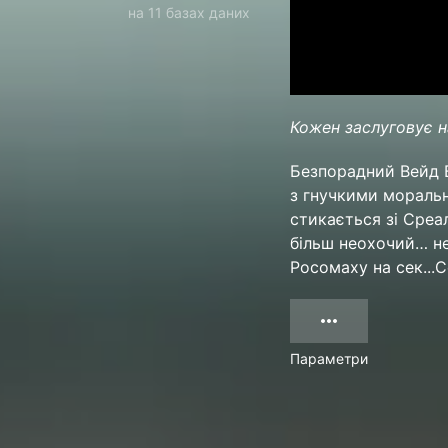
на 11 базах даних
Кожен заслуговує н
Безпорадний Вейд В
з гнучкими моральн
стикається зі Среа
більш неохочий… н
Росомаху на сек...С
Параметри