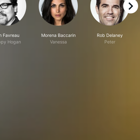
right
n Favreau
Morena Baccarin
Rob Delaney
ppy Hogan
Vanessa
Peter