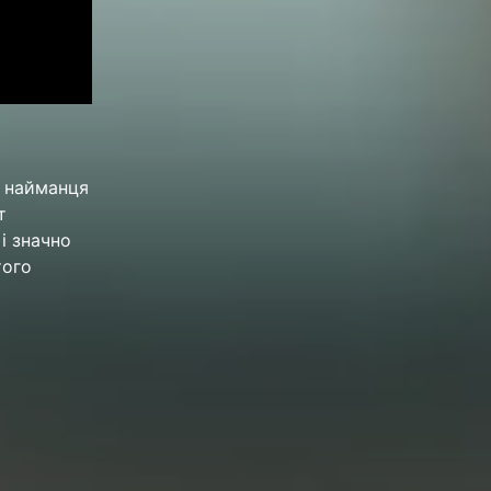
к найманця
т
і значно
того