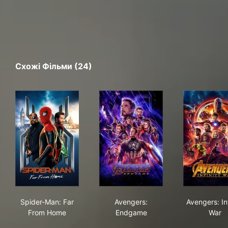
Схожі Фільми (24)
Spider-Man: Far From Home
Avengers: Endgame
Aven
Spider-Man: Far
Avengers:
Avengers: Inf
From Home
Endgame
War