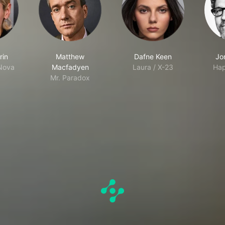
rin
Matthew
Dafne Keen
Jo
Nova
Macfadyen
Laura / X-23
Ha
Mr. Paradox