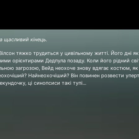
а щасливий кінець.
ілсон тяжко трудиться у цивільному житті. Його дні я
ими орієнтирами Дедпула позаду. Коли його рідний сві
льною загрозою, Вейд неохоче знову вдягає костюм, як 
еохочіший? Найнеохочіший? Він повинен розвести упер
екундочку, ці синопсиси такі тупі...