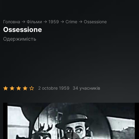
Головна
→
Фільми
→
1959
→
Crime
→
Ossessione
Ossessione
Одержимість
2 octobre 1959
34 учасників