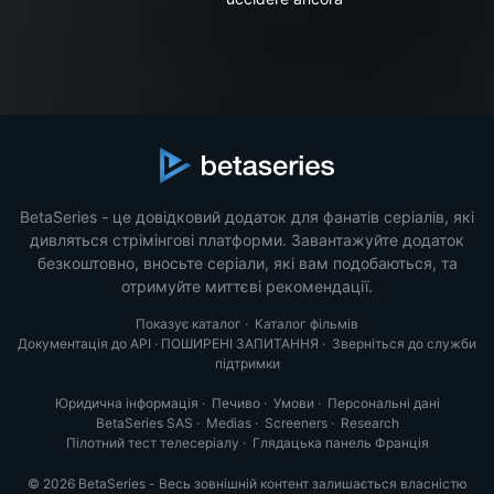
BetaSeries - це довідковий додаток для фанатів серіалів, які
дивляться стрімінгові платформи. Завантажуйте додаток
безкоштовно, вносьте серіали, які вам подобаються, та
отримуйте миттєві рекомендації.
Показує каталог
·
Каталог фільмів
Документація до API
·
ПОШИРЕНІ ЗАПИТАННЯ
·
Зверніться до служби
підтримки
Юридична інформація
·
Печиво
·
Умови
·
Персональні дані
BetaSeries SAS
·
Medias
·
Screeners
·
Research
Пілотний тест телесеріалу
·
Глядацька панель Франція
© 2026 BetaSeries - Весь зовнішній контент залишається власністю