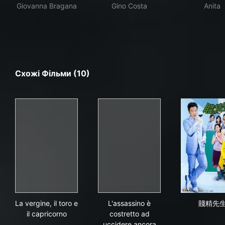
Giovanna Bragana
Gino Costa
Anita
Схожі Фільми (10)
La vergine, il toro e il capricorno
L'assassino è costretto ad u
賤
La vergine, il toro e
L'assassino è
賤精先
il capricorno
costretto ad
uccidere ancora