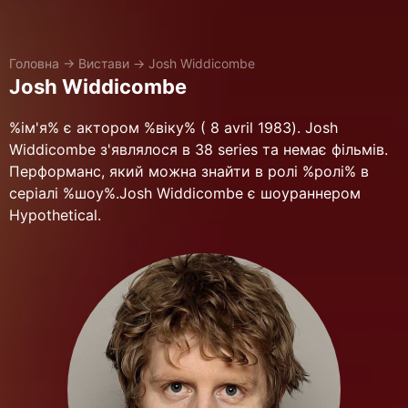
Головна
→
Вистави
→
Josh Widdicombe
Josh Widdicombe
%ім'я% є актором %віку% ( 8 avril 1983). Josh
Widdicombe з'являлося в 38 series та немає фільмів.
Перформанс, який можна знайти в ролі %ролі% в
серіалі %шоу%.Josh Widdicombe є шоураннером
Hypothetical.