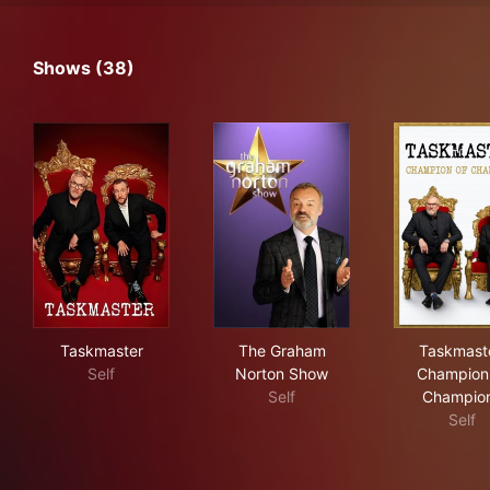
Shows (38)
Taskmaster
The Graham Norton Show
Tas
Taskmaster
The Graham
Taskmaste
Self
Norton Show
Champion
Self
Champio
Self