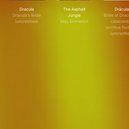
Dracula
The Asphalt Jungle
Drá
Dracula
The Asphalt
Drácula
Dracula's Bride
Jungle
Bride of Dracu
(uncredited)
May Emmerich
catacomb
(archive foo
(uncredit