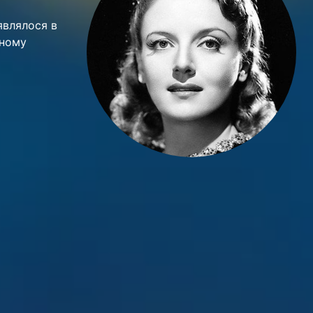
'являлося в
жному