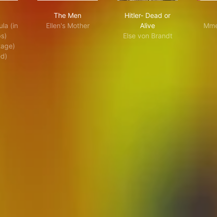
cula
The Men
Hitler- Dead or Alive
The Men
Hitler- Dead or
la (in
Ellen's Mother
Alive
Mme
s)
Else von Brandt
tage)
ed)