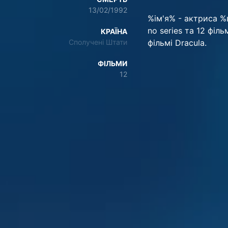
13/02/1992
%ім'я% - актриса %в
no series та 12 філь
КРАЇНА
Сполучені Штати
фільмі Dracula.
ФІЛЬМИ
12