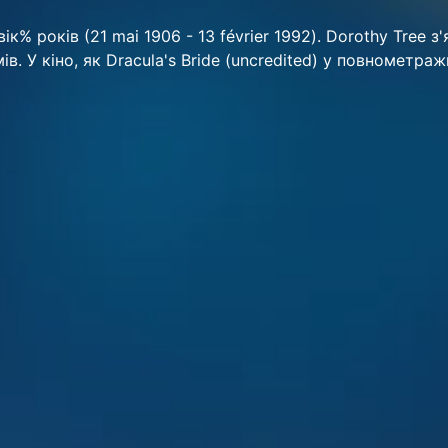
ік% років (21 mai 1906 - 13 février 1992). Dorothy Tree з
мів. У кіно, як Dracula's Bride (uncredited) у повнометра