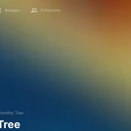
Фільми
Спільнота
Dorothy Tree
Tree