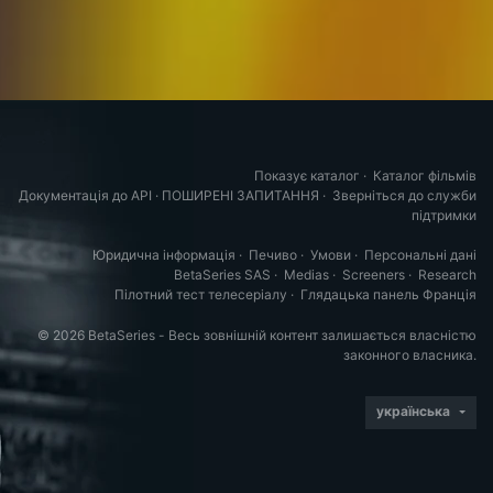
Показує каталог
·
Каталог фільмів
Документація до API
·
ПОШИРЕНІ ЗАПИТАННЯ
·
Зверніться до служби
підтримки
Юридична інформація
·
Печиво
·
Умови
·
Персональні дані
BetaSeries SAS
·
Medias
·
Screeners
·
Research
Пілотний тест телесеріалу
·
Глядацька панель Франція
© 2026 BetaSeries - Весь зовнішній контент залишається власністю
законного власника.
українська