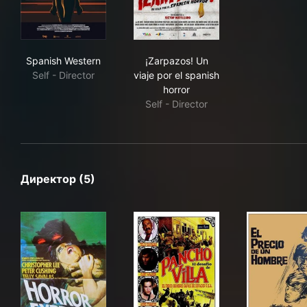
Spanish Western
¡Zarpazos! Un viaje por el sp
Spanish Western
¡Zarpazos! Un
Self - Director
viaje por el spanish
horror
Self - Director
Директор (5)