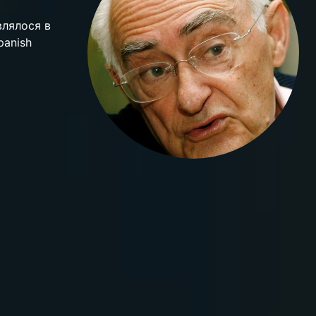
влялося в
panish