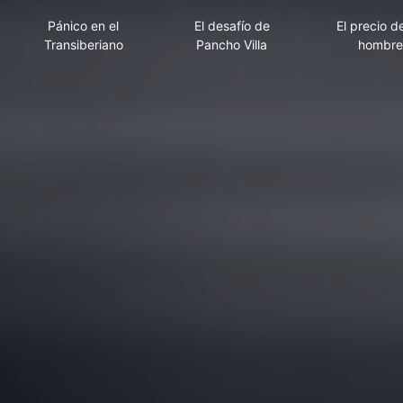
Pánico en el Transiberiano
El desafío de Pancho Villa
El 
Pánico en el
El desafío de
El precio d
Transiberiano
Pancho Villa
hombre