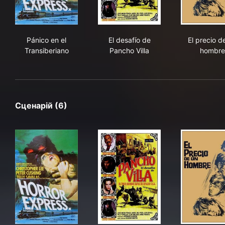
Pánico en el Transiberiano
El desafío de Pancho Villa
El 
Pánico en el
El desafío de
El precio d
Transiberiano
Pancho Villa
hombre
Сценарій (6)