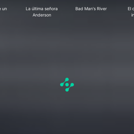
precio de un hombre
La última señora Anderson
Bad Man's River
e un
La última señora
Bad Man's River
El 
Anderson
i