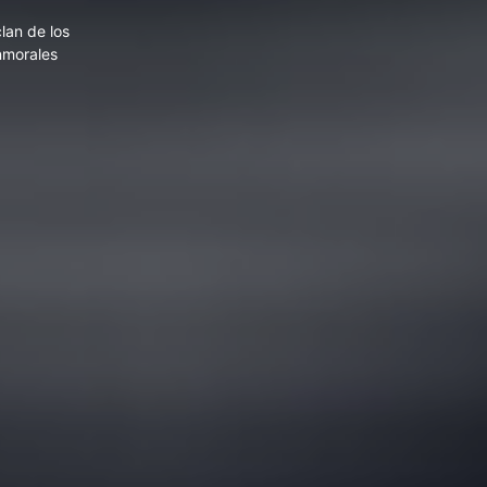
El clan de los inmorales
clan de los
nmorales