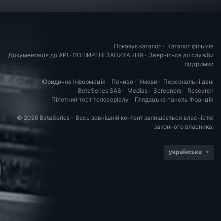
Показує каталог
·
Каталог фільмів
Документація до API
·
ПОШИРЕНІ ЗАПИТАННЯ
·
Зверніться до служби
підтримки
Юридична інформація
·
Печиво
·
Умови
·
Персональні дані
BetaSeries SAS
·
Medias
·
Screeners
·
Research
Пілотний тест телесеріалу
·
Глядацька панель Франція
© 2026 BetaSeries - Весь зовнішній контент залишається власністю
законного власника.
українська