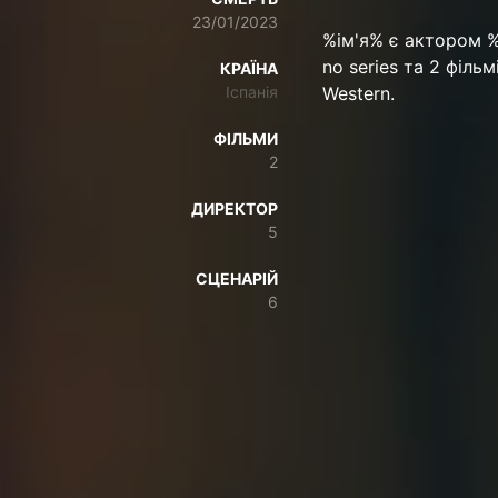
23/01/2023
%ім'я% є актором %в
no series та 2 фільм
КРАЇНА
Іспанія
Western.
ФІЛЬМИ
2
ДИРЕКТОР
5
СЦЕНАРІЙ
6