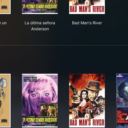
precio de un hombre
La última señora Anderson
Bad Man's River
e un
La última señora
Bad Man's River
Anderson