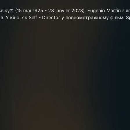
іку% (15 mai 1925 - 23 janvier 2023). Eugenio Martín з'я
ів. У кіно, як Self - Director у повнометражному фільмі S