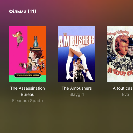
Фільми (11)
The Assassination Bureau
The Ambushers
À to
The Assassination
The Ambushers
À tout cas
Bureau
Slaygirl
Eva
Eleanora Spado