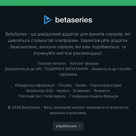
BetaSeries - це довідковий додаток для фанатів серіалів, які
дивляться стрімінгові платформи. Завантажуйте додаток
безкоштовно, вносьте серіали, які вам подобаються, та
отримуйте миттєві рекомендації.
Показує каталог
·
Каталог фільмів
Документація до API
·
ПОШИРЕНІ ЗАПИТАННЯ
·
Зверніться до служби
підтримки
Юридична інформація
·
Печиво
·
Умови
·
Персональні дані
BetaSeries SAS
·
Medias
·
Screeners
·
Research
Пілотний тест телесеріалу
·
Глядацька панель Франція
© 2026 BetaSeries - Весь зовнішній контент залишається власністю
законного власника.
українська