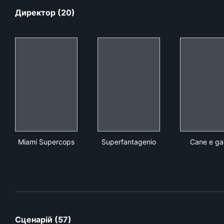
Директор (20)
Miami Supercops
Superfantagenio
Can
Miami Supercops
Superfantagenio
Cane e ga
Сценарій (57)