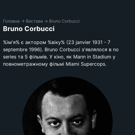
Головна
→
Вистави
→
Bruno Corbucci
Bruno Corbucci
%ім'я% є актором %віку% (23 janvier 1931 - 7
septembre 1996). Bruno Corbucci з'являлося в no
series та 5 фільмів. У кіно, як Mann in Stadium у
повнометражному фільмі Miami Supercops.