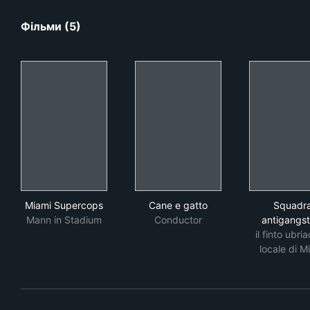
Фільми (5)
Miami Supercops
Cane e gatto
Squ
Miami Supercops
Cane e gatto
Squadr
Mann in Stadium
Conductor
antigangst
il finto ubria
locale di M