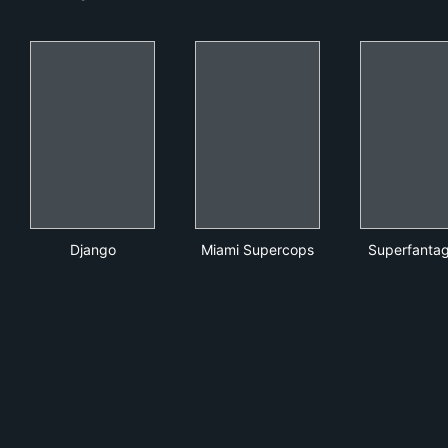
Django
Miami Supercops
Sup
Django
Miami Supercops
Superfantag