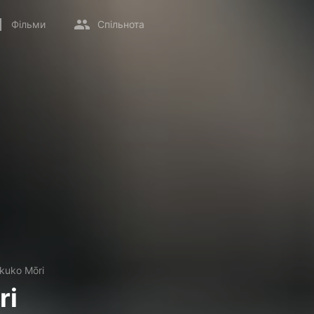
Фільми
Спільнота
Ikuko Mōri
ri