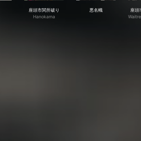
る
座頭市関所破り
悪名幟
座頭市関所破り
悪名幟
座頭
Hanokama
Waitr