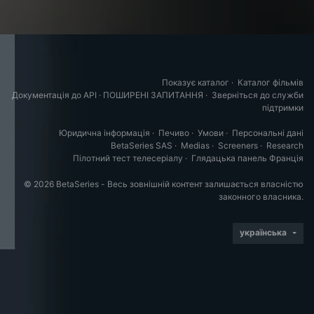
Показує каталог
·
Каталог фільмів
Документація до API
·
ПОШИРЕНІ ЗАПИТАННЯ
·
Зверніться до служби
підтримки
Юридична інформація
·
Печиво
·
Умови
·
Персональні дані
BetaSeries SAS
·
Medias
·
Screeners
·
Research
Пілотний тест телесеріалу
·
Глядацька панель Франція
© 2026 BetaSeries - Весь зовнішній контент залишається власністю
законного власника.
українська