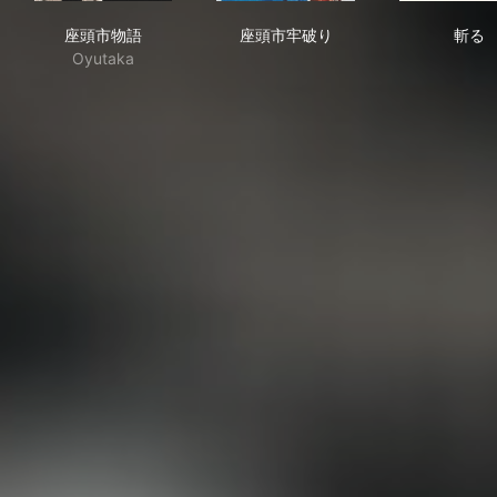
座頭市物語
座頭市牢破り
斬
座頭市物語
座頭市牢破り
斬る
Oyutaka