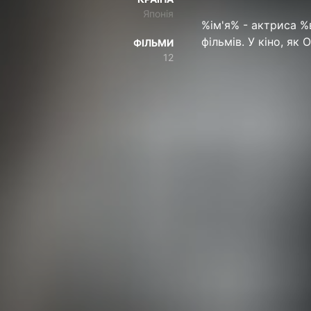
Японія
%ім'я% - актриса %ві
фільмів. У кіно, 
ФІЛЬМИ
12