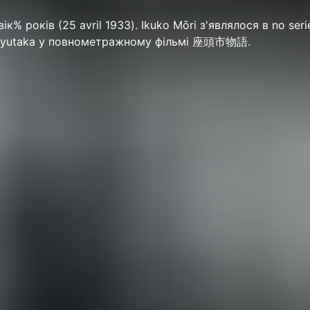
к% років (25 avril 1933). Ikuko Mōri з'являлося в no seri
як Oyutaka у повнометражному фільмі 座頭市物語.