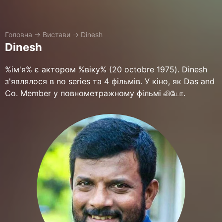
Головна
→
Вистави
→
Dinesh
Dinesh
%ім'я% є актором %віку% (20 octobre 1975). Dinesh
з'являлося в no series та 4 фільмів. У кіно, як Das and
Co. Member у повнометражному фільмі லியோ.