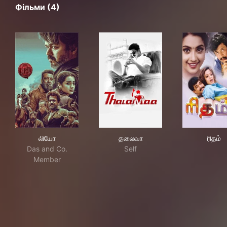
Фільми (4)
லியோ
தலைவா
ரிதம
லியோ
தலைவா
ரிதம்
Das and Co.
Self
Member