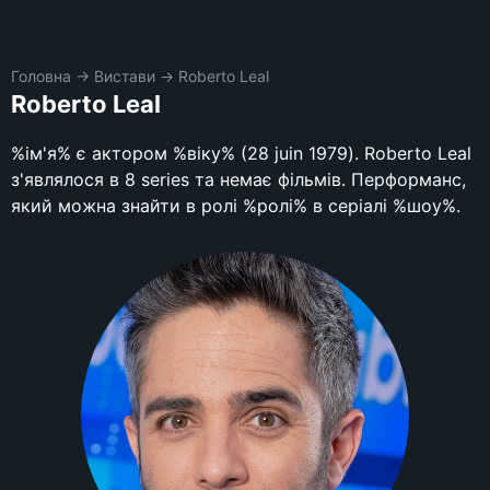
Головна
→
Вистави
→
Roberto Leal
Roberto Leal
%ім'я% є актором %віку% (28 juin 1979). Roberto Leal
з'являлося в 8 series та немає фільмів. Перформанс,
який можна знайти в ролі %ролі% в серіалі %шоу%.