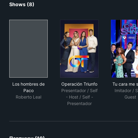
Shows (8)
Los hombres de Paco
Operación Triunfo
Tu 
Los hombres de
Operación Triunfo
Tu cara me 
Paco
Presentador / Self
Imitador / S
Roberto Leal
- Host / Self -
Guest
Presentador