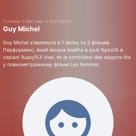
Головна
→
Вистави
→
Guy Michel
Guy Michel
Guy Michel з'являлося в 1 series та 3 фільмів.
Перформанс, який можна знайти в ролі %ролі% в
серіалі %шоу%.У кіно, як le contrôleur des wagons-lits
у повнометражному фільмі Les Femmes.