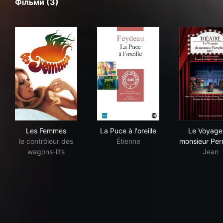
Фільми (3)
Les Femmes
La Puce à l'oreille
Le 
Les Femmes
La Puce à l'oreille
Le Voyage
le contrôleur des
Étienne
monsieur Per
wagons-lits
Jean