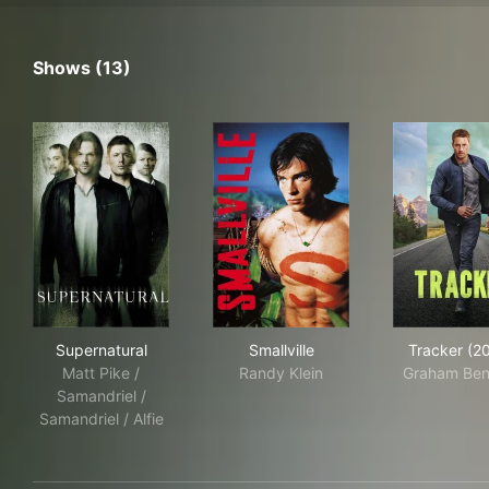
Shows (13)
Supernatural
Smallville
Tra
Supernatural
Smallville
Tracker (2
Matt Pike /
Randy Klein
Graham Ben
Samandriel /
Samandriel / Alfie