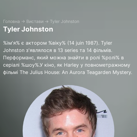
Головна
→
Вистави
→
Tyler Johnston
Tyler Johnston
%ім'я% є актором %віку% (14 juin 1987). Tyler
Johnston з'являлося в 13 series та 14 фільмів.
Перформанс, який можна знайти в ролі %ролі% в
серіалі %шоу%.У кіно, як Harley у повнометражному
фільмі The Julius House: An Aurora Teagarden Mystery.