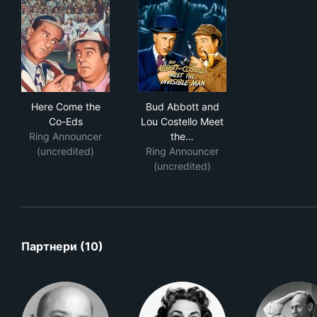
Here Come the Co-Eds
Bud Abbott and Lou Costello 
Here Come the
Bud Abbott and
Co-Eds
Lou Costello Meet
Ring Announcer
the…
(uncredited)
Ring Announcer
(uncredited)
Партнери (10)