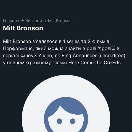
Головна
→
Вистави
→
Milt Bronson
Milt Bronson
Milt Bronson з'являлося в 1 series та 2 фільмів.
Перформанс, який можна знайти в ролі %ролі% в
серіалі %шоу%.У кіно, як Ring Announcer (uncredited)
у повнометражному фільмі Here Come the Co-Eds.