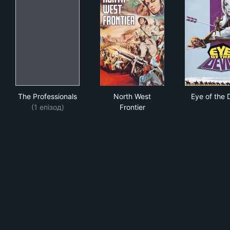
The Professionals
North West Frontier
Eye 
The Professionals
North West
Eye of the D
(1 епізод)
Frontier