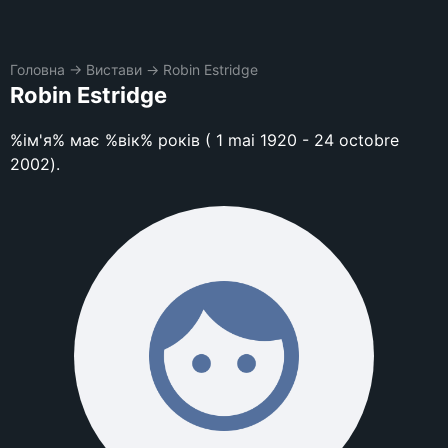
Головна
→
Вистави
→
Robin Estridge
Robin Estridge
%ім'я% має %вік% років ( 1 mai 1920 - 24 octobre
2002).