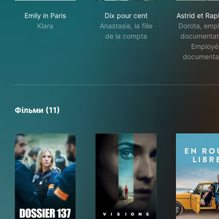
Emily in Paris
Dix pour cent
Astr
Emily in Paris
Dix pour cent
Astrid et Rap
Klara
Anastasia, la fille
Dorota, emp
de la compta
documentati
Employé
documenta
Фільми (11)