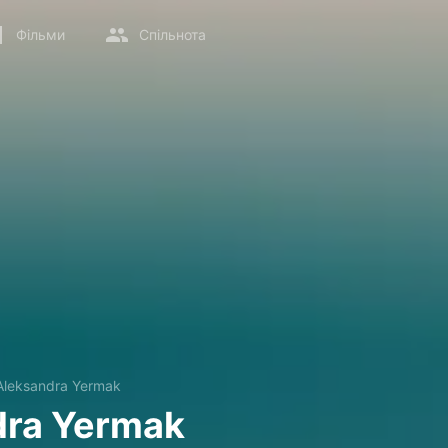
Фільми
Спільнота
Aleksandra Yermak
dra Yermak