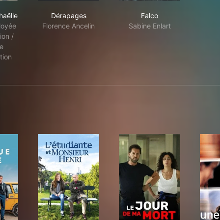
id et Raphaëlle
Dérapages
Falco
haëlle
Dérapages
Falco
loyée
Florence Ancelin
Sabine Enlart
on /
e
tion