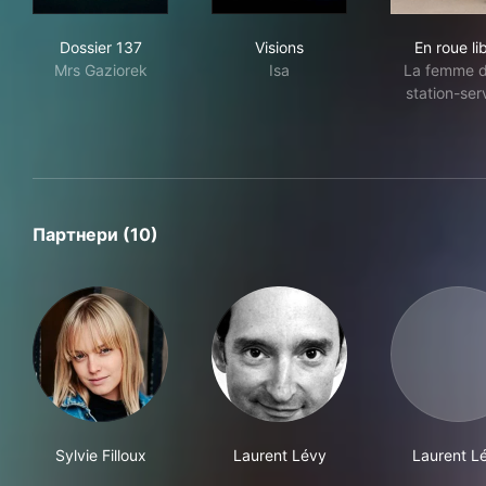
Dossier 137
Visions
En r
Dossier 137
Visions
En roue li
Mrs Gaziorek
Isa
La femme d
station-ser
Партнери (10)
Sylvie Filloux
Laurent Lévy
Laurent L