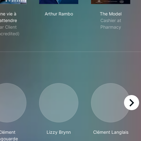
Une vie à t'attendre
Arthur Rambo
The Model
ne vie à
Arthur Rambo
The Model
'attendre
Cashier at
ar Client
Pharmacy
ncredited)
right
Clément
Lizzy Brynn
Clément Langlais
agouarde