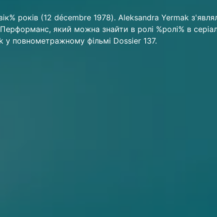
ік% років (12 décembre 1978). Aleksandra Yermak з'явля
в. Перформанс, який можна знайти в ролі %ролі% в серіа
ek у повнометражному фільмі Dossier 137.