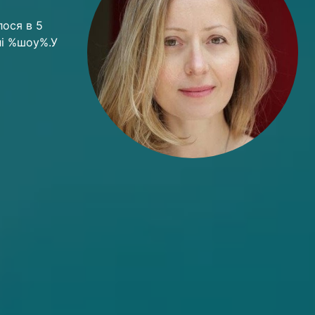
лося в 5
лі %шоу%.У