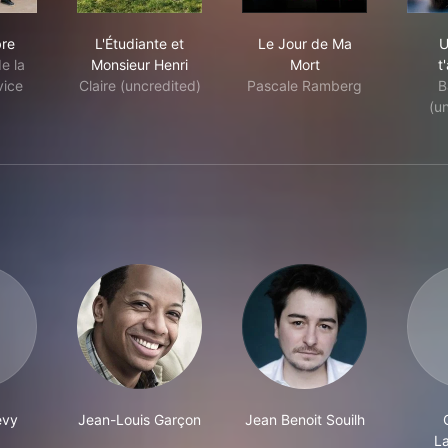
oue libre
L'Étudiante et Monsieur Henri
Le Jour de Ma Mort
bre
L'Étudiante et
Le Jour de Ma
U
e la
Monsieur Henri
Mort
t
vice
Claire (uncredited)
Pascale Ramberg
B
(u
évy
Jean-Louis Garçon
Jean Benoit Souilh
L