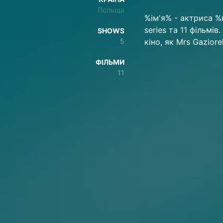
Польща
%ім'я% - актриса %в
series та 11 фільмі
SHOWS
5
кіно, як Mrs Gazior
ФІЛЬМИ
11