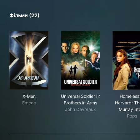
Фільми (22)
X-Men
Universal Soldier II: Brothers
Hom
X-Men
Universal Soldier II:
Homeless 
Emcee
Brothers in Arms
Harvard: Th
John Devreaux
Murray St
Pops