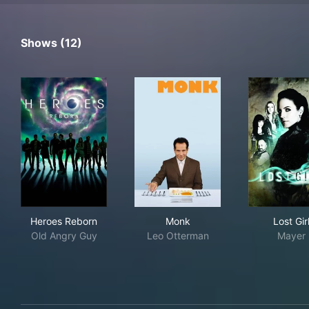
Shows (12)
Heroes Reborn
Monk
Lost
Heroes Reborn
Monk
Lost Gir
Old Angry Guy
Leo Otterman
Mayer