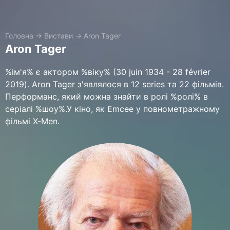
Головна
→
Вистави
→
Aron Tager
Aron Tager
%ім'я% є актором %віку% (30 juin 1934 - 28 février
2019). Aron Tager з'являлося в 12 series та 22 фільмів.
Перформанс, який можна знайти в ролі %ролі% в
серіалі %шоу%.У кіно, як Emcee у повнометражному
фільмі X-Men.