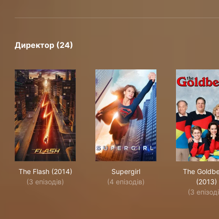
Директор (24)
The Flash (2014)
Supergirl
The
The Flash (2014)
Supergirl
The Goldb
(3 епізодів)
(4 епізодів)
(2013)
(3 епізод