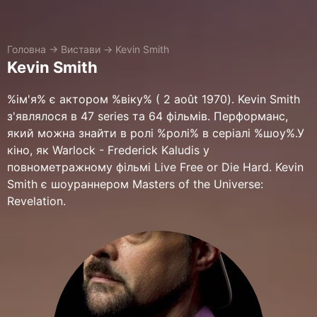
Головна
→
Вистави
→
Kevin Smith
Kevin Smith
%ім'я% є актором %віку% ( 2 août 1970). Kevin Smith
з'являлося в 47 series та 64 фільмів. Перформанс,
який можна знайти в ролі %ролі% в серіалі %шоу%.У
кіно, як Warlock - Frederick Kaludis у
повнометражному фільмі Live Free or Die Hard. Kevin
Smith є шоураннером Masters of the Universe:
Revelation.