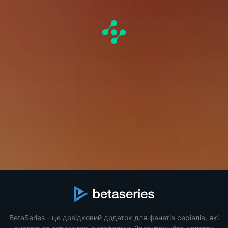
BetaSeries - це довідковий додаток для фанатів серіалів, які