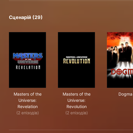
Сценарій (29)
Masters of the Universe: Revelation
Masters of the Universe: Revo
Do
Masters of the
Masters of the
Dogma
Universe:
Universe:
Revelation
Revolution
(2 епізодів)
(2 епізодів)