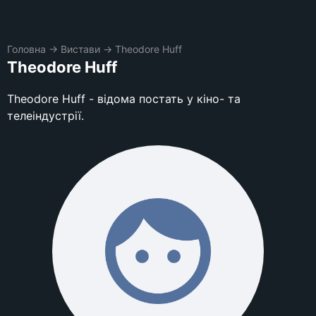
Головна
→
Вистави
→
Theodore Huff
Theodore Huff
Theodore Huff - відома постать у кіно- та
телеіндустрії.