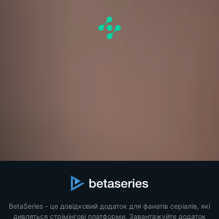
BetaSeries - це довідковий додаток для фанатів серіалів, які
дивляться стрімінгові платформи. Завантажуйте додаток