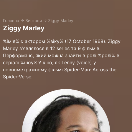
Головна
→
Вистави
→
Ziggy Marley
Ziggy Marley
%ім'я% є актором %віку% (17 October 1968). Ziggy
Marley з'являлося в 12 series та 9 фільмів.
Перформанс, який можна знайти в ролі %ролі% в
серіалі %шоу%.У кіно, як Lenny (voice) у
повнометражному фільмі Spider-Man: Across the
Spider-Verse.