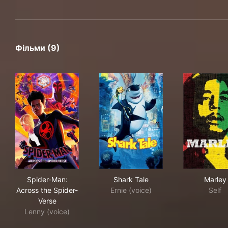
Фільми (9)
Spider-Man: Across the Spider-Verse
Shark Tale
Mar
Spider-Man:
Shark Tale
Marley
Across the Spider-
Ernie (voice)
Self
Verse
Lenny (voice)