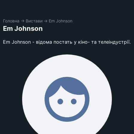
Головна
→
Вистави
→
Em Johnson
Em Johnson
Em Johnson - відома постать у кіно- та телеіндустрії.