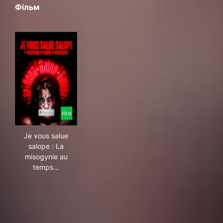
Фільм
Je vous salue salope : La misogynie au temps du num
Je vous salue
salope : La
misogynie au
temps…