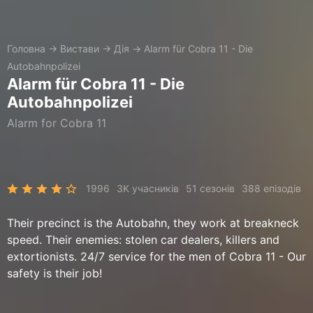
Головна
→
Вистави
→
Дія
→
Alarm für Cobra 11 - Die
Autobahnpolizei
Alarm für Cobra 11 - Die
Autobahnpolizei
Alarm for Cobra 11
1996
3K учасників
51 сезонів
388 епізодів
Their precinct is the Autobahn, they work at breakneck
speed. Their enemies: stolen car dealers, killers and
extortionists. 24/7 service for the men of Cobra 11 - Our
safety is their job!