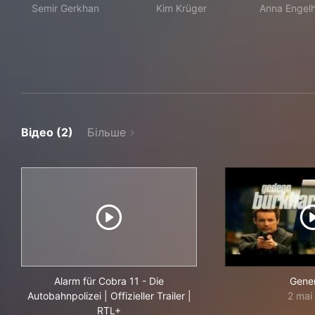
Semir Gerkhan
Kim Krüger
Anna Engelh
Відео (2)
Більше
Alarm für Cobra 11 - Die
Gene
Autobahnpolizei | Offizieller Trailer |
2 mai
RTL+