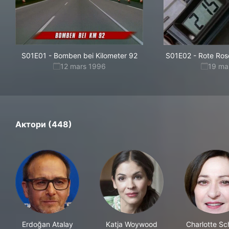
S01E01
-
Bomben bei Kilometer 92
S01E02
-
Rote Ros
12 mars 1996
19 ma
Актори (448)
Erdoğan Atalay
Katja Woywood
Charlotte S