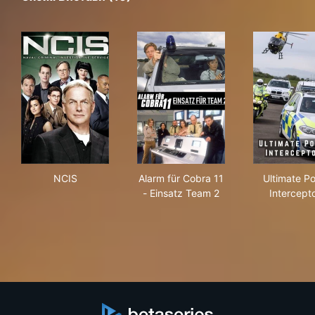
NCIS
Alarm für Cobra 11 - Einsatz
Ulti
NCIS
Alarm für Cobra 11
Ultimate Po
- Einsatz Team 2
Intercept