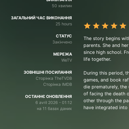
50 хвилин
ЗАГАЛЬНИЙ ЧАС ВИКОНАННЯ
25 hours
СТАТУС
The story begins wit
Закінчено
parents. She and her
since high school. F
МЕРЕЖА
life together.
WeTV
ЗОВНІШНІ ПОСИЛАННЯ
During this period, t
Сторінка TheTVDB
games, and book raft
Сторінка IMDB
die prematurely, the
of facing the death o
ОСТАННЄ ОНОВЛЕННЯ
other through the pa
6 avril 2026 - 01:12
have integrated into 
на 11 базах даних