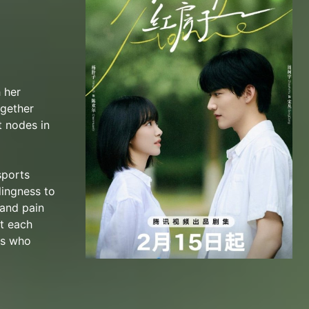
 her
ogether
t nodes in
sports
lingness to
 and pain
rt each
ts who