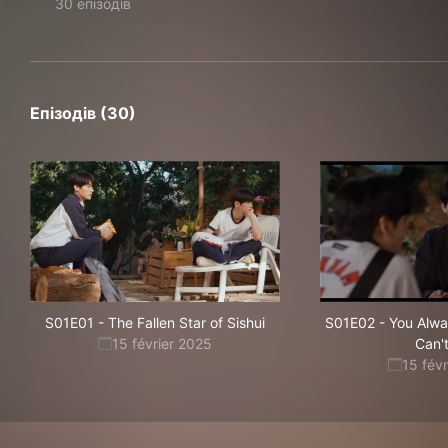
30 епізодів
Епізодів (30)
S01E01
-
The Fallen Star of Sishui
S01E02
-
You Alwa
15 février 2025
Can'
15 fév