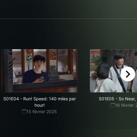
right
S01E04
-
Run! Speed: 140 miles per
S01E05
-
So Near,
hour!
16 février
15 février 2025