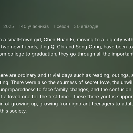
2025
140 учасників
1 сезон
30 епізодів
h a small-town girl, Chen Huan Er, moving to a big city with
 two new friends, Jing Qi Chi and Song Cong, have been t
rom college to graduation, they go through all the importan
here are ordinary and trivial days such as reading, outings, 
ing. There were also the sourness of secret love, the unwil
 unpreparedness to face family changes, and the confusion
f a loved one for the first time... these three youths suppo
in of growing up, growing from ignorant teenagers to adul
this society.