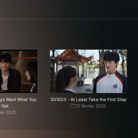
ys Want What You
S01E03
-
At Least Take the First Step
t Get
15 février 2025
rier 2025