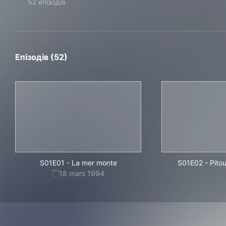
52 епізодів
Епізодів (52)
S01E01
-
La mer monte
S01E02
-
Pitou
18 mars 1994