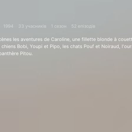
1994
33 учасників
1 сезон
52 епізодів
ènes les aventures de Caroline, une fillette blonde à couett
 chiens Bobi, Youpi et Pipo, les chats Pouf et Noiraud, l'o
 panthère Pitou.