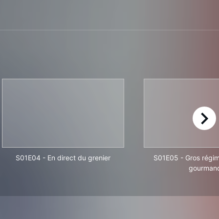
right
S01E04
-
En direct du grenier
S01E05
-
Gros régi
gourman