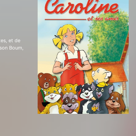
es, et de
urson Boum,