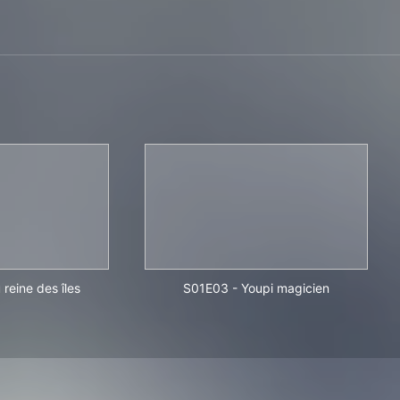
 reine des îles
S01E03
-
Youpi magicien