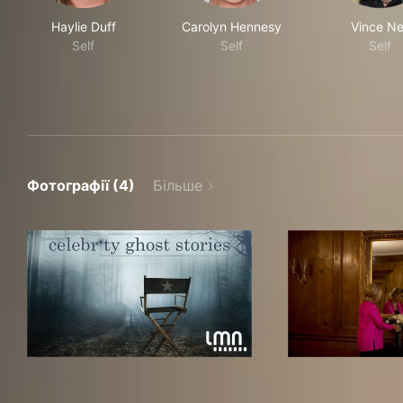
Haylie Duff
Carolyn Hennesy
Vince Ne
Self
Self
Self
Фотографії (4)
Більше