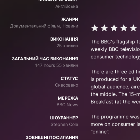
Англійська
ЖАНРИ
Документальний фільм, Новини
ВИКОНАННЯ
The BBC's flagship t
25 хвилин
weekly BBC televisi
consumer technology
ЗАГАЛЬНИЙ ЧАС ВИКОНАННЯ
447 hours 55 хвилин
There are three edit
СТАТУС
is produced for a U
Скасовано
global audience, air
the middle. The 15-
МЕРЕЖА
Breakfast (at the we
BBC News
The programme was r
ШОУРАННЕР
more on consumer iss
Stephen Cole
"online".
ЗОВНІШНІ ПОСИЛАННЯ