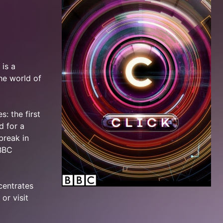
is a
he world of
: the first
d for a
break in
 BBC
centrates
or visit