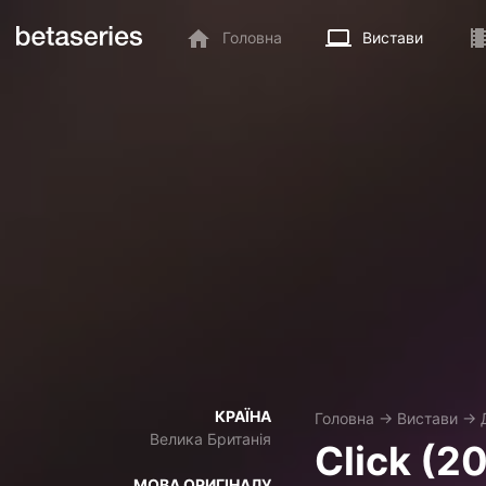
Головна
Вистави
КРАЇНА
Головна
→
Вистави
→
Велика Британія
Click (2
МОВА ОРИГІНАЛУ