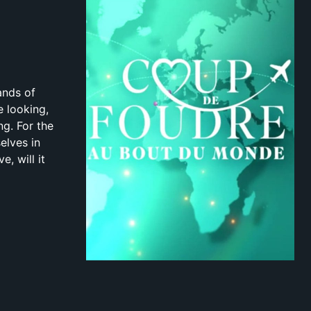
ands of
e looking,
ng. For the
elves in
e, will it