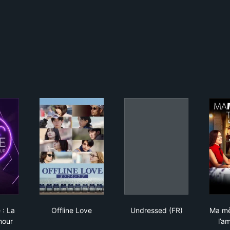
 to love : La roue de l'amour
Offline Love
Undressed (FR)
 : La
Offline Love
Undressed (FR)
Ma mè
mour
l’a