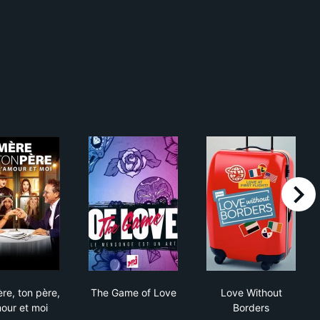
right
Ma mère, ton père, l’amour et moi
The Game of Love
Love Without 
re, ton père,
The Game of Love
Love Without
mour et moi
Borders