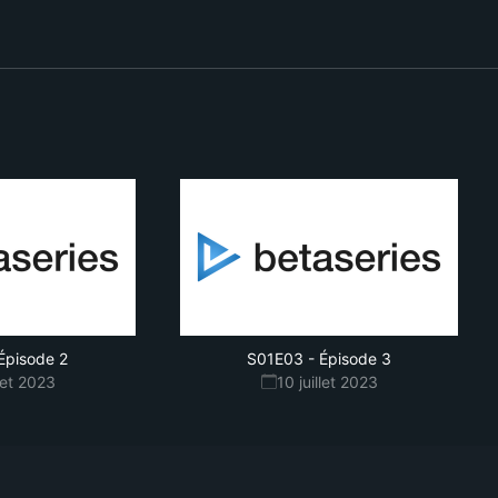
Épisode 2
S01E03
-
Épisode 3
llet 2023
10 juillet 2023