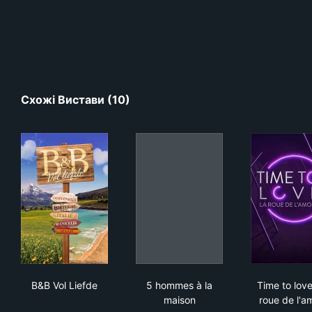
Схожі Вистави (10)
B&B Vol Liefde
5 hommes à la maison
Time
B&B Vol Liefde
5 hommes à la
Time to love
maison
roue de l'a