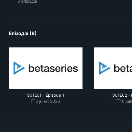
8 епізодів
Епізодів (8)
S01E01
-
Épisode 1
S01E02
-
3 juillet 2023
10 jui