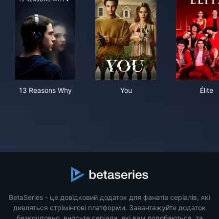
13 Reasons Why
You
Élit
13 Reasons Why
You
Élite
BetaSeries - це довідковий додаток для фанатів серіалів, які
дивляться стрімінгові платформи. Завантажуйте додаток
безкоштовно, вносьте серіали, які вам подобаються, та