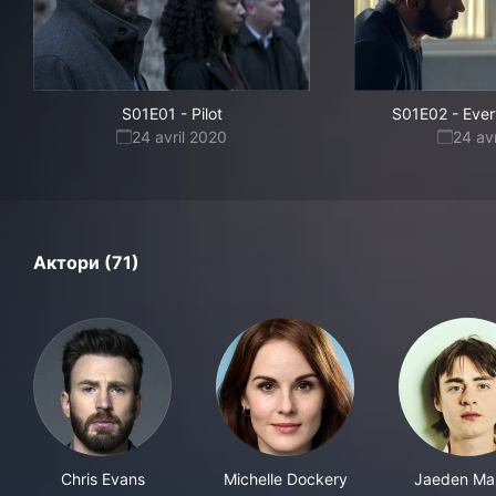
S01E01
-
Pilot
S01E02
-
Ever
24 avril 2020
24 av
Актори (71)
Chris Evans
Michelle Dockery
Jaeden Mar