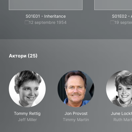
S01E01
-
Inheritance
S01E02
-
12 septembre 1954
19 sept
Актори (25)
Tommy Rettig
Jon Provost
June Lockh
Jeff Miller
Timmy Martin
Ruth Mart