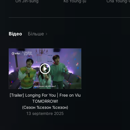
Oh Jin-sung
Ko Young-ju
Cha Young-
Відео
Більше
[Trailer] Longing For You | Free on Viu
TOMORROW!
(Сезон %сезон %сезон)
13 septembre 2025