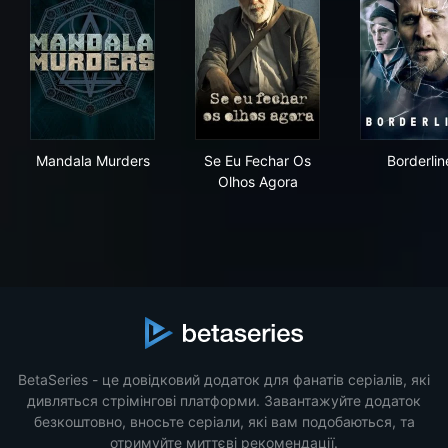
Mandala Murders
Se Eu Fechar Os Olhos Agora
Bord
Mandala Murders
Se Eu Fechar Os
Borderlin
Olhos Agora
BetaSeries - це довідковий додаток для фанатів серіалів, які
дивляться стрімінгові платформи. Завантажуйте додаток
безкоштовно, вносьте серіали, які вам подобаються, та
отримуйте миттєві рекомендації.