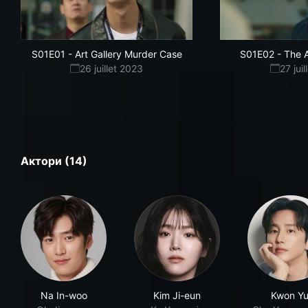
S01E01
-
Art Gallery Murder Case
S01E02
-
The 
26 juillet 2023
27 jui
Актори (14)
Na In-woo
Kim Ji-eun
Kwon Yu