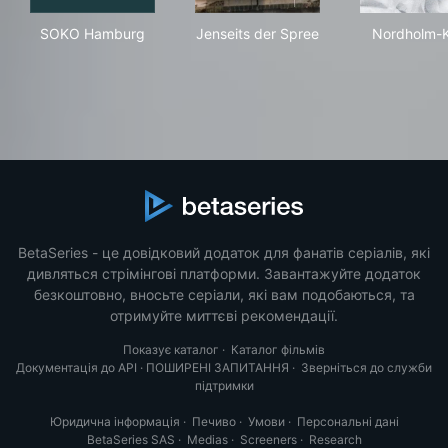
SOKO Hamburg
Jenseits der Spree
Nor
SOKO Hamburg
Jenseits der Spree
Nordholm-K
BetaSeries - це довідковий додаток для фанатів серіалів, які
дивляться стрімінгові платформи. Завантажуйте додаток
безкоштовно, вносьте серіали, які вам подобаються, та
отримуйте миттєві рекомендації.
Показує каталог
·
Каталог фільмів
Документація до API
·
ПОШИРЕНІ ЗАПИТАННЯ
·
Зверніться до служби
підтримки
Юридична інформація
·
Печиво
·
Умови
·
Персональні дані
BetaSeries SAS
·
Medias
·
Screeners
·
Research