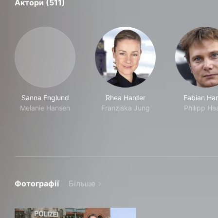
Актори (511)
Sanna Englund
Rhea Harder
Fabian Har
Melanie Hansen
Franziska Jung
Philipp Ha
Фотографії
Більше