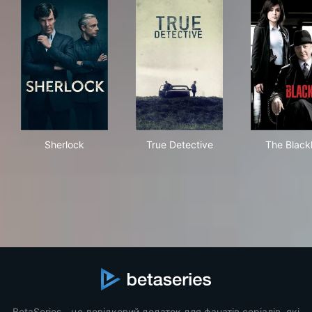
Sherlock
True Detective
The 
Sherlock
True Detective
The Blackl
BetaSeries - це довідковий додаток для фанатів серіалів, які