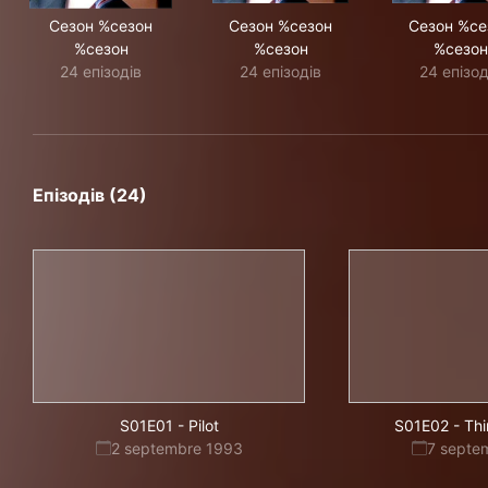
Сезон %сезон
Сезон %сезон
Сезон %се
%сезон
%сезон
%сезон
24 епізодів
24 епізодів
24 епізод
Епізодів (24)
S01E01
-
Pilot
S01E02
-
Thi
2 septembre 1993
7 septe