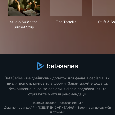
Studio 60 on the Sunset Strip
The Tortellis
Stu
Studio 60 on the
The Tortellis
Stuff & S
Sunset Strip
BetaSeries - це довідковий додаток для фанатів серіалів, які
дивляться стрімінгові платформи. Завантажуйте додаток
безкоштовно, вносьте серіали, які вам подобаються, та
отримуйте миттєві рекомендації.
Показує каталог
·
Каталог фільмів
Документація до API
·
ПОШИРЕНІ ЗАПИТАННЯ
·
Зверніться до служби
підтримки