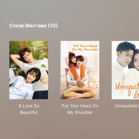
Схожі Вистави (10)
A Love So Beautiful
Put Your Head On My Should
Unr
A Love So
Put Your Head On
Unrequited 
Beautiful
My Shoulder