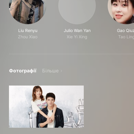
Liu Renyu
Julio Wan Yan
Gao Qiuz
Zhou Xiao
Xie Yi Xing
Tao Lin
Фотографії
Більше