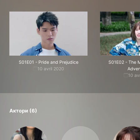
S01E01
-
Pride and Prejudice
S01E02
-
The M
10 avril 2020
Adven
10 av
Актори (6)