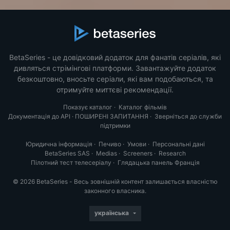
BetaSeries - це довідковий додаток для фанатів серіалів, які
дивляться стрімінгові платформи. Завантажуйте додаток
безкоштовно, вносьте серіали, які вам подобаються, та
отримуйте миттєві рекомендації.
Показує каталог
·
Каталог фільмів
Документація до API
·
ПОШИРЕНІ ЗАПИТАННЯ
·
Зверніться до служби
підтримки
Юридична інформація
·
Печиво
·
Умови
·
Персональні дані
BetaSeries SAS
·
Medias
·
Screeners
·
Research
Пілотний тест телесеріалу
·
Глядацька панель Франція
© 2026 BetaSeries - Весь зовнішній контент залишається власністю
законного власника.
українська