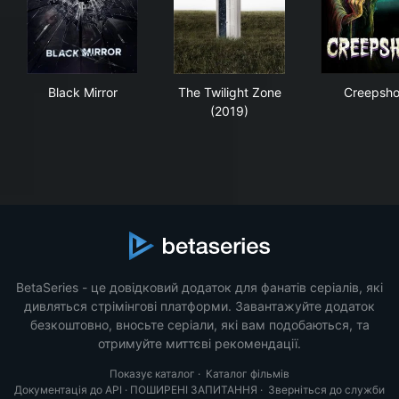
Black Mirror
The Twilight Zone (2019)
Cre
Black Mirror
The Twilight Zone
Creepsh
(2019)
BetaSeries - це довідковий додаток для фанатів серіалів, які
дивляться стрімінгові платформи. Завантажуйте додаток
безкоштовно, вносьте серіали, які вам подобаються, та
отримуйте миттєві рекомендації.
Показує каталог
·
Каталог фільмів
Документація до API
·
ПОШИРЕНІ ЗАПИТАННЯ
·
Зверніться до служби