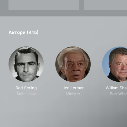
Актори (415)
Rod Serling
Jon Lormer
William Sha
Self - Host
Minister
Bob Wils