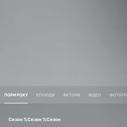
ПОРИ РОКУ
ЕПІЗОДИ
АКТОРИ
ВІДЕО
ФОТОГР
Сезон %сезон %сезон