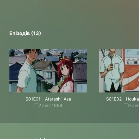
Епізодів (13)
S01E01
-
Atarashii Asa
S01E02
-
Houka
2 avril 1999
9 avr