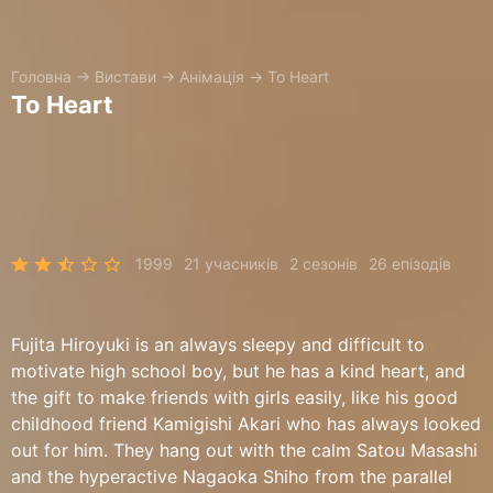
Головна
→
Вистави
→
Анімація
→
To Heart
To Heart
1999
21 учасників
2 сезонів
26 епізодів
Fujita Hiroyuki is an always sleepy and difficult to
motivate high school boy, but he has a kind heart, and
the gift to make friends with girls easily, like his good
childhood friend Kamigishi Akari who has always looked
out for him. They hang out with the calm Satou Masashi
and the hyperactive Nagaoka Shiho from the parallel