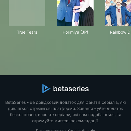
True Tears
Horimiya (JP)
Rai
True Tears
Horimiya (JP)
Rainbow D
BetaSeries - це довідковий додаток для фанатів серіалів, які
дивляться стрімінгові платформи. Завантажуйте додаток
безкоштовно, вносьте серіали, які вам подобаються, та
отримуйте миттєві рекомендації.
Показує каталог
·
Каталог фільмів