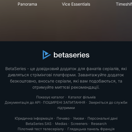
Panorama
Vice Essentials
Tim
Panorama
Vice Essentials
Timeshif
BetaSeries - це довідковий додаток для фанатів серіалів, які
дивляться стрімінгові платформи. Завантажуйте додаток
безкоштовно, вносьте серіали, які вам подобаються, та
отримуйте миттєві рекомендації.
Показує каталог
·
Каталог фільмів
Документація до API
·
ПОШИРЕНІ ЗАПИТАННЯ
·
Зверніться до служби
підтримки
Юридична інформація
·
Печиво
·
Умови
·
Персональні дані
BetaSeries SAS
·
Medias
·
Screeners
·
Research
Пілотний тест телесеріалу
·
Глядацька панель Франція