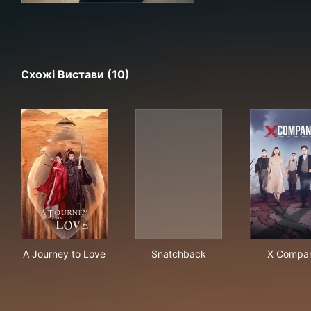
Схожі Вистави (10)
A Journey to Love
Snatchback
X C
A Journey to Love
Snatchback
X Compa