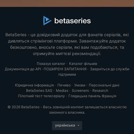
BetaSeries - це довідковий додаток для фанатів серіалів, які
дивляться стрімінгові платформи. Завантажуйте додаток
безкоштовно, вносьте серіали, які вам подобаються, та
отримуйте миттєві рекомендації.
Показує каталог
·
Каталог фільмів
Документація до API
·
ПОШИРЕНІ ЗАПИТАННЯ
·
Зверніться до служби
підтримки
Юридична інформація
·
Печиво
·
Умови
·
Персональні дані
BetaSeries SAS
·
Medias
·
Screeners
·
Research
Пілотний тест телесеріалу
·
Глядацька панель Франція
© 2026 BetaSeries - Весь зовнішній контент залишається власністю
законного власника.
українська