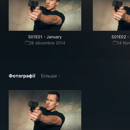
S01E01
-
January
S01E02
-
28 décembre 2014
14 fév
Фотографії
Більше