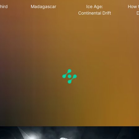
hird
Madagascar
Ice Age:
How t
Continental Drift
D