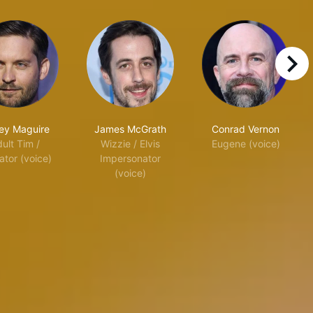
right
ey Maguire
James McGrath
Conrad Vernon
ult Tim /
Wizzie / Elvis
Eugene (voice)
ator (voice)
Impersonator
(voice)