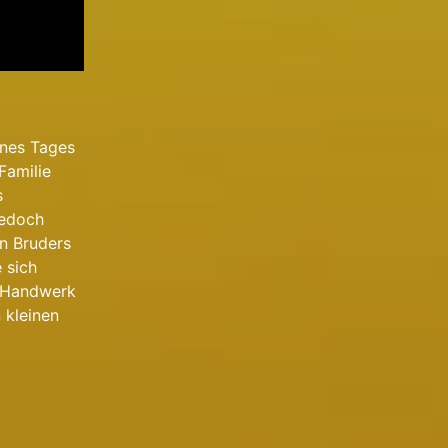
ines Tages
Familie
s
jedoch
en Bruders
 sich
s Handwerk
 kleinen