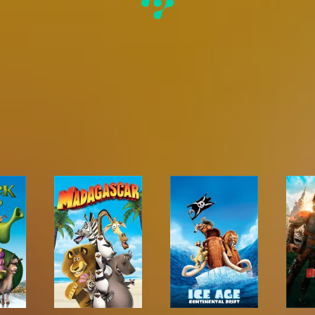
ek the Third
Madagascar
Ice Age: Continental D