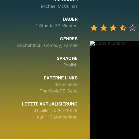
Michael McCullers
DAUER
1 Stunde 37 Minuten
GENRES
Zeichentrick, Comedy, Familie
SPRACHE
English
EXTERNE LINKS
IMDB-Seite
TheMovieDB-Seite
LETZTE AKTUALISIERUNG
31 juillet 2026 - 19:28
auf 11 Datenbanken