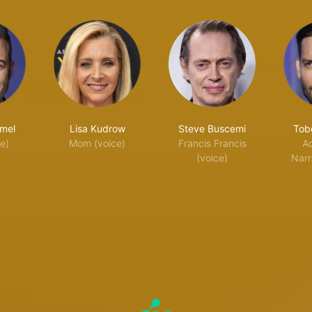
mel
Lisa Kudrow
Steve Buscemi
Tob
e)
Mom (voice)
Francis Francis
Ad
(voice)
Narr