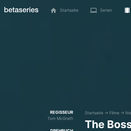
Startseite
Serien
REGISSEUR
Startseite
→
Filme
→
Net
Tom McGrath
The Bos
DREHBUCH