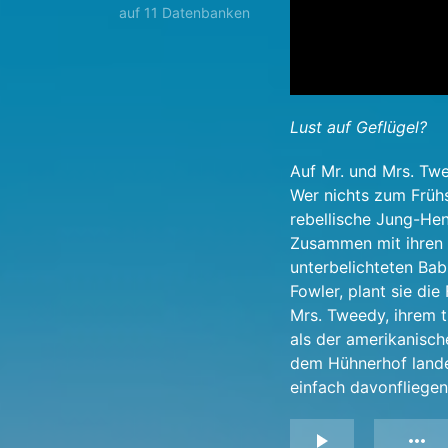
auf 11 Datenbanken
Lust auf Geflügel?
Auf Mr. und Mrs. Tw
Wer nichts zum Frühs
rebellische Jung-Hen
Zusammen mit ihren 
unterbelichteten Ba
Fowler, plant sie di
Mrs. Tweedy, ihrem 
als der amerikanisch
dem Hühnerhof landet
einfach davonfliegen