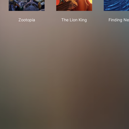
Zootopia
The Lion King
Fin
Zootopia
The Lion King
Finding N