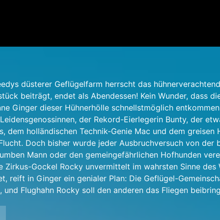
eedys düsterer Geflügelfarm herrscht das hühnerverachten
tück beiträgt, endet als Abendessen! Kein Wunder, dass di
ne Ginger dieser Hühnerhölle schnellstmöglich entkommen 
Leidensgenossinnen, der Rekord-Eierlegerin Bunty, der etw
bs, dem holländischen Technik-Genie Mac und dem greisen
e Flucht. Doch bisher wurde jeder Ausbruchversuch von der 
tumben Mann oder den gemeingefährlichen Hofhunden vereit
e Zirkus-Gockel Rocky unvermittelt im wahrsten Sinne des
, reift in Ginger ein genialer Plan: Die Geflügel-Gemeinsc
, und Flughahn Rocky soll den anderen das Fliegen beibrin