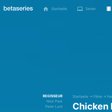
Startseite
Serien
REGISSEUR
Startseite
→
Filme
→
Net
Nick Park
Chicken
Peter Lord