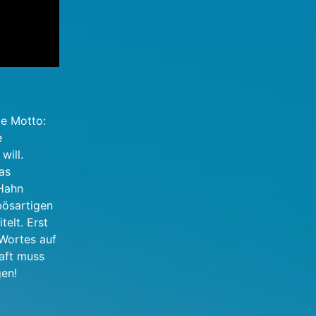
de Motto:
e
will.
as
 Hahn
bösartigen
elt. Erst
 Wortes auf
haft muss
gen!