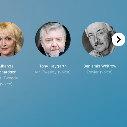
right
Miranda
Tony Haygarth
Benjamin Whitrow
chardson
Mr. Tweedy (voice)
Fowler (voice)
s. Tweedy
(voice)