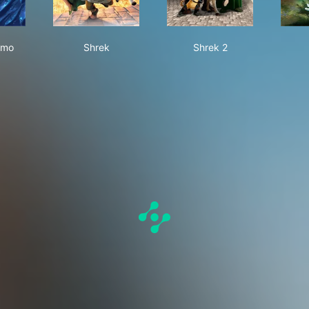
ding Nemo
Shrek
Shrek 2
emo
Shrek
Shrek 2