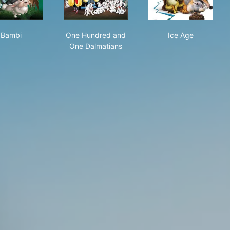
Bambi
One Hundred and One Dalmatians
Ice Age
Bambi
One Hundred and
Ice Age
One Dalmatians