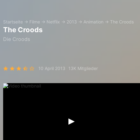
Startseite
→
Filme
→
Netflix
→
2013
→
Animation
→
The Croods
The Croods
Die Croods
10 April 2013
13K Mitglieder