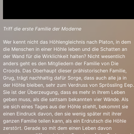
Triff die erste Familie der Moderne
Wer kennt nicht das Höhlengleichnis nach Platon, in dem
die Menschen in einer Höhle leben und die Schatten an
der Wand für die Wirklichkeit halten? Nicht wesentlich
anders geht es den Mitgliedern der Familie von Die
Croods. Das Oberhaupt dieser prähistorischen Familie,
Grug, trägt nachhaltig dafür Sorge, dass auch alle ja in
der Höhle bleiben, sehr zum Verdruss von Sprössling Eep.
Sie ist der Überzeugung, dass es mehr in ihrem Leben
geben muss, als die sattsam bekannten vier Wände. Als
sie sich eines Tages aus der Höhle stiehlt, bekommt sie
einen Eindruck davon, den sie wenig später mit ihrer
ganzen Familie teilen kann, als ein Erdrutsch die Höhle
zerstört. Gerade so mit dem einen Leben davon