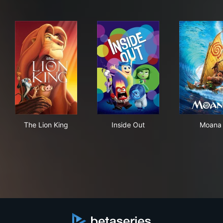
The Lion King
Inside Out
Moa
The Lion King
Inside Out
Moana