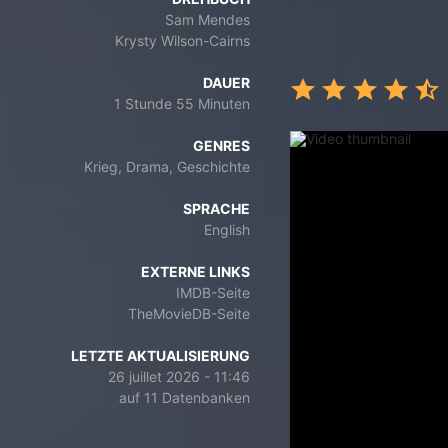
Sam Mendes
Krysty Wilson-Cairns
DAUER
1 Stunde 55 Minuten
GENRES
Krieg, Drama, Geschichte
SPRACHE
English
EXTERNE LINKS
IMDB-Seite
TheMovieDB-Seite
LETZTE AKTUALISIERUNG
26 juillet 2026 - 11:46
auf 11 Datenbanken