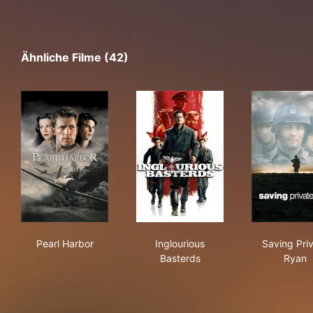
Ähnliche Filme (42)
Pearl Harbor
Inglourious Basterds
Sav
Pearl Harbor
Inglourious
Saving Pri
Basterds
Ryan