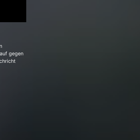
n
lauf gegen
chricht