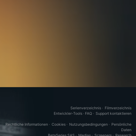
Serienverzeichnis
·
Filmverzeichnis
Entwickler-Tools
·
FAQ
·
Support kontaktieren
Rechtliche Informationen
·
Cookies
·
Nutzungsbedingungen
·
Persönliche
Daten
BetaSeries SAS
·
Medias
·
Screeners
·
Research