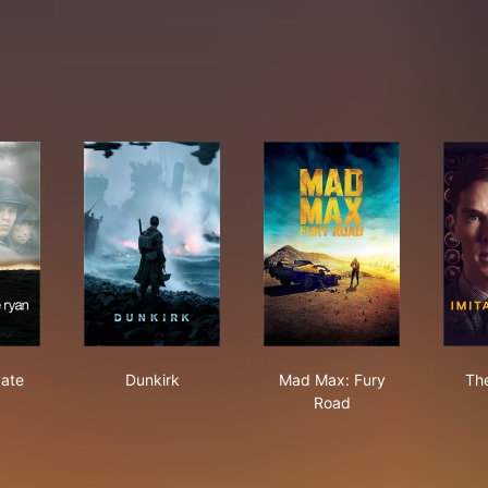
ing Private Ryan
Dunkirk
Mad Max: Fury Road
vate
Dunkirk
Mad Max: Fury
The
Road