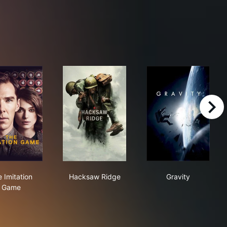
right
The Imitation Game
Hacksaw Ridge
Gravity
 Imitation
Hacksaw Ridge
Gravity
Game