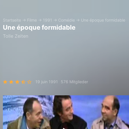
Startseite
→
Filme
→
1991
→
Comédie
→
Une époque formidable
Une époque formidable
Tolle Zeiten
19 juin 1991
576 Mitglieder