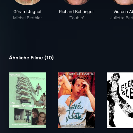
Gérard Jugnot
Richard Bohringer
Victoria Ab
Michel Berthier
'Toubib'
Juliette Ber
Ähnliche Filme (10)
Fou comme François
L'Année Juliette
Fleu