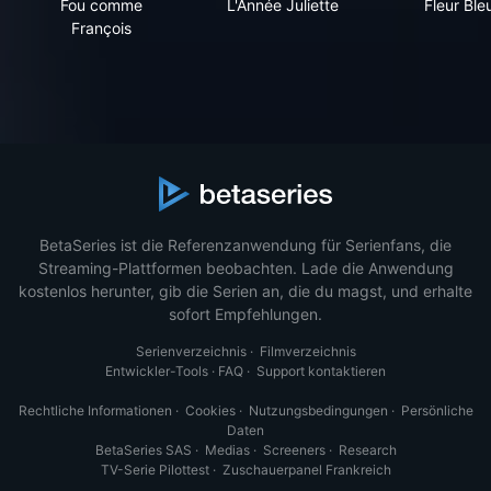
Fou comme
L'Année Juliette
Fleur Ble
François
BetaSeries ist die Referenzanwendung für Serienfans, die
Streaming-Plattformen beobachten. Lade die Anwendung
kostenlos herunter, gib die Serien an, die du magst, und erhalte
sofort Empfehlungen.
Serienverzeichnis
·
Filmverzeichnis
Entwickler-Tools
·
FAQ
·
Support kontaktieren
Rechtliche Informationen
·
Cookies
·
Nutzungsbedingungen
·
Persönliche
Daten
BetaSeries SAS
·
Medias
·
Screeners
·
Research
TV-Serie Pilottest
·
Zuschauerpanel Frankreich