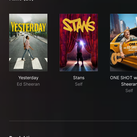
Yesterday
Stans
ONE
Yesterday
Stans
ONE SHOT wi
Ed Sheeran
Self
Sheera
Self