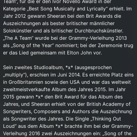
Team“, für die er den Ivor Novello Award in der
Kategorie „Best Song Musically and Lyrically“ erhielt. Im
Jahr 2012 gewann Sheeran bei den Brit Awards die
Auszeichnungen als bester britischer männlicher
Solokünstler und als britischer Durchbruchskünstler.
„The A Team“ wurde bei der Grammy-Verleihung 2013
als „Song of the Year“ nominiert; bei der Zeremonie trug
er das Lied gemeinsam mit Elton John vor.
Sein zweites Studioalbum, *x* (ausgesprochen
„multiply“), erschien im Juni 2014. Es erreichte Platz eins
in Großbritannien sowie den USA und war das weltweit
zweitmeistverkaufte Album des Jahres 2015. Im Jahr
2015 gewann *x* den Brit Award für das Album des
Jahres, und Sheeran erhielt von der British Academy of
Songwriters, Composers and Authors die Auszeichnung
als Songwriter des Jahres. Die Single „Thinking Out
Loud“ aus dem Album *x* brachte ihm bei der Grammy-
Verleihung 2016 zwei Auszeichnungen ein: „Song of the