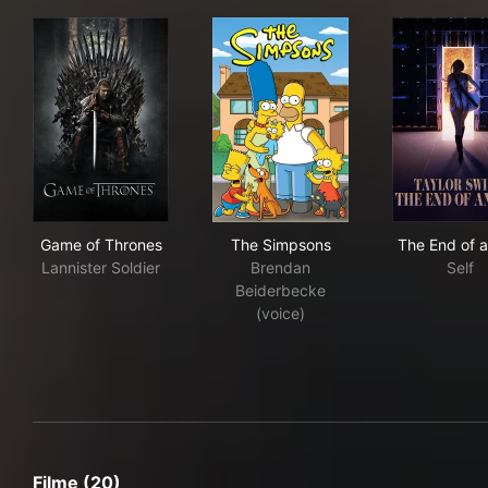
Game of Thrones
The Simpsons
The
Game of Thrones
The Simpsons
The End of a
Lannister Soldier
Brendan
Self
Beiderbecke
(voice)
Filme (20)