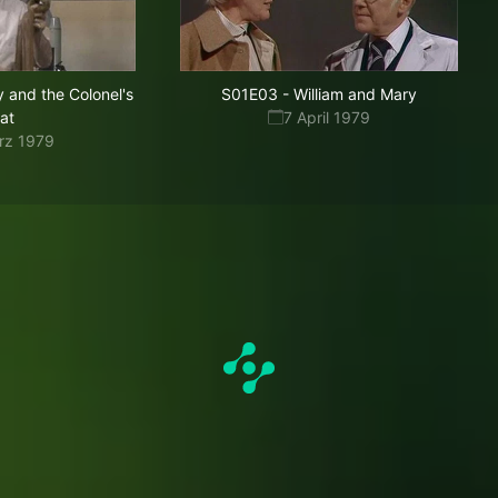
 and the Colonel's
S01E03
-
William and Mary
at
7 April 1979
rz 1979