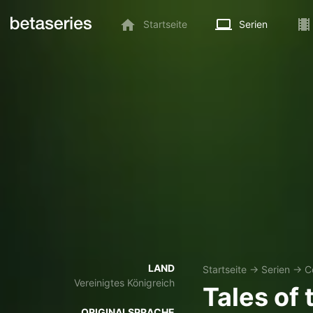
Startseite
Serien
LAND
Startseite
→
Serien
→
C
Vereinigtes Königreich
Tales of
ORIGINALSPRACHE