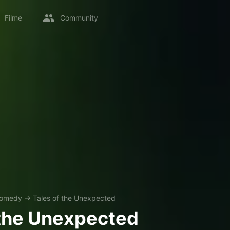
Filme
Community
omedy
→
Tales of the Unexpected
 the Unexpected