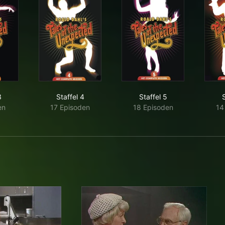
3
Staffel 4
Staffel 5
S
en
17 Episoden
18 Episoden
14