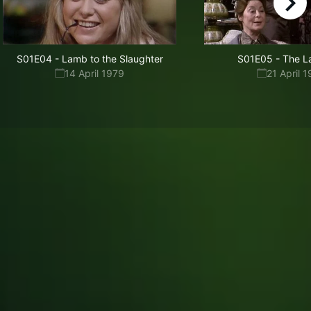
right
S01E04
-
Lamb to the Slaughter
S01E05
-
The L
14 April 1979
21 April 