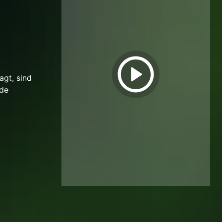
agt, sind
ede