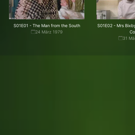
S01E01
-
The Man from the South
S01E02
-
Mrs Bixby
24 März 1979
Co
31 Mä