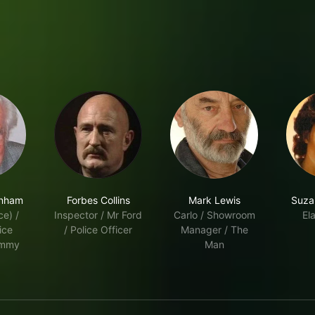
enham
Forbes Collins
Mark Lewis
Suza
ce) /
Inspector / Mr Ford
Carlo / Showroom
Ela
ice
/ Police Officer
Manager / The
ommy
Man